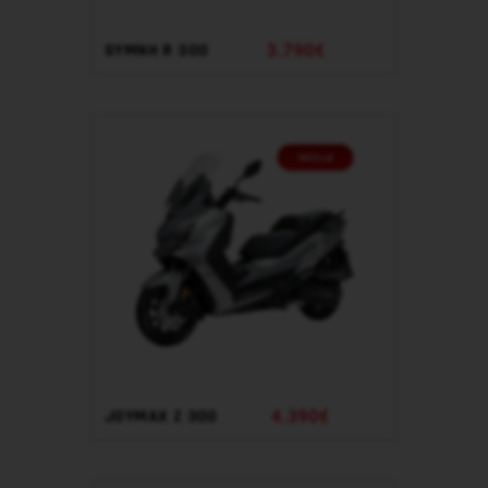
3.790€
SYMNH R 300
4.390€
JOYMAX Z 300