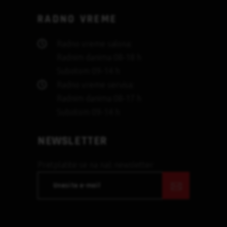
RADNO VREME
Radno vreme salona:
Radnim danima 08-18 h
Subotom 09-14 h
Radno vreme servisa:
Radnim danima 08-17 h
Subotom 09-14 h
NEWSLETTER
Pretplatite se na naš newsletter