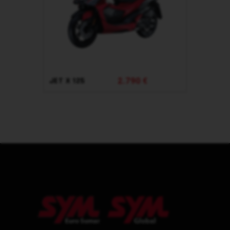
2.790 €
JET X 125