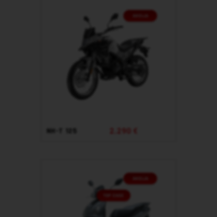
2.290 €
NH-T 125