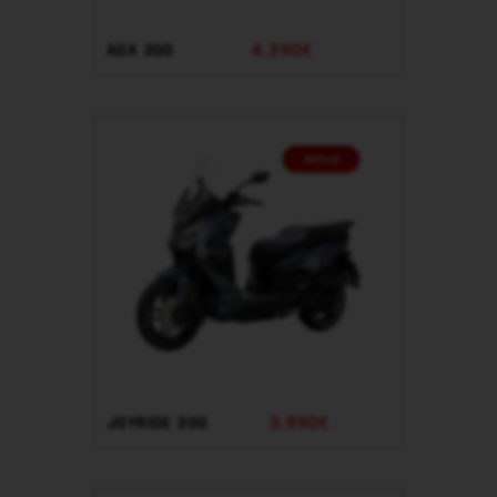
4.390€
ADX 300
3.990€
JOYRIDE 300