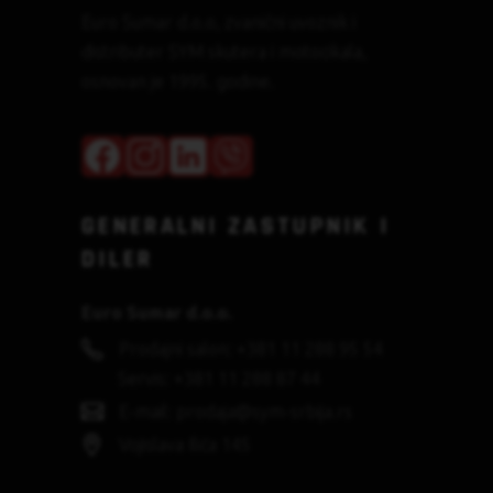
Euro Sumar d.o.o, zvanični uvoznik i
distributer SYM skutera i motocikala,
osnovan je 1995. godine.
GENERALNI ZASTUPNIK I
DILER
Euro Sumar d.o.o.
Prodajni salon: +381 11 288 95 54
Servis: +381 11 288 87 44
E-mail: prodaja@sym-srbija.rs
Vojislava Ilića 145