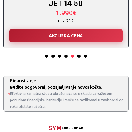
SYMPHONY 200
2.690€
2.290€
SYMPHONY SR 125
rata 43 €
AKCIJSKA CENA
Finansiranje
Budite odgovorni, pozajmljivanje novca košta.
Efektivna kamatna stopa obračunava se u skladu sa važećom
ponudom finansijske institucije i može se razlikovati u zavisnosti od
roka otplate i učešća.
NA UPIT
X’PRO 50
SYM
EURO SUMAR